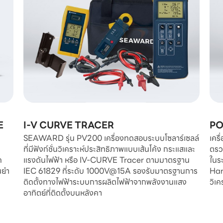
E
I-V CURVE TRACER
PO
SEAWARD รุ่น PV200 เครื่องทดสอบระบบโซลาร์เซลล์
เครื
ที่มีฟังก์ชั่นวิเคราะห์ประสิทธิภาพแบบเส้นโค้ง กระแสและ
ตรว
ถ
แรงดันไฟฟ้า หรือ IV-CURVE Tracer ตามมาตรฐาน
ในร
นยำ
IEC 61829 ที่ระดับ 1000V@15A รองรับมาตรฐานการ
Har
ติดตั้งทางไฟฟ้าระบบการผลิตไฟฟ้าจากพลังงานแสง
วิเ
อาทิตย์ที่ติดตั้งบนหลังคา